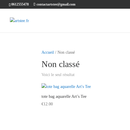
0612555478
contactartstee@gmail.com
Accueil
/ Non classé
Non classé
Voici le seul résultat
tote bag aquarelle Art’s Tee
€
12.00